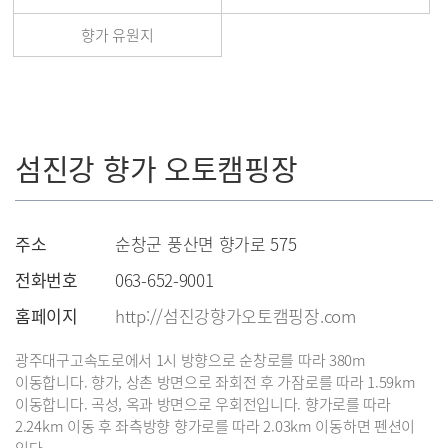
향가 유원지
섬진강 향가 오토캠핑장
주소
순창군 풍산면 향가로 575
전화번호
063-652-9001
홈페이지
http://섬진강향가오토캠핑장.com
광주대구고속도로에서 1시 방향으로 순창로를 따라 380m
이동합니다. 향가, 상촌 방면으로 좌회전 후 가잠로를 따라 1.59km
이동합니다. 곡성, 옥과 방면으로 우회전입니다. 향가로를 따라
2.24km 이동 후 좌측방향 향가로를 따라 2.03km 이동하면 펜션이