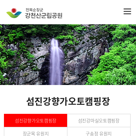
섬진강향가오토캠핑장
섬진강향가오토캠핑장
섬진강마실오토캠핑장
장군목 유원지
구송정 유원지