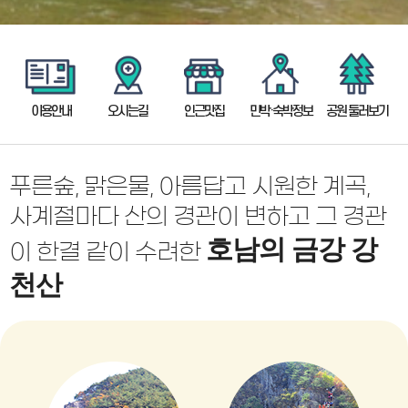
이용안내
오시는길
인근맛집
민박·숙박정보
공원 둘러보기
푸른숲, 맑은물, 아름답고 시원한 계곡,
사계절마다 산의 경관이 변하고 그 경관
호남의 금강 강
이
한결 같이 수려한
천산