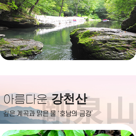
강천산
아름다운
깊은 계곡과 맑은 물 ‘호남의 금강’