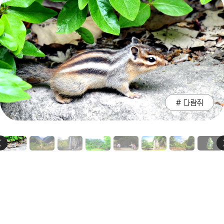
# 현수교
소식
강천산