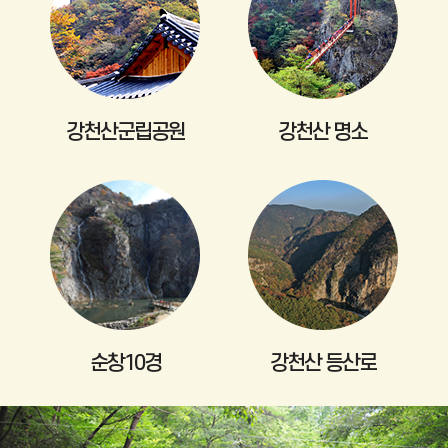
2
/
2
강천산군립공원
강천산 명소
순창10경
강천산 등산로