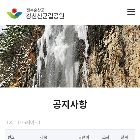
공지사항
125개(1/6페이지)
번호
제목
글쓴이
조회
날짜