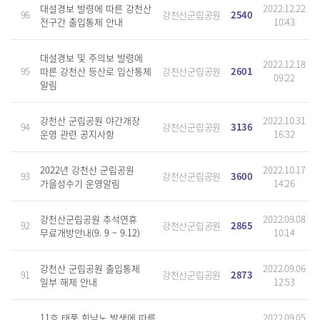
대설경보 발령에 따른 강천산
2022.12.22
96
강천산군립공원
2540
전구간 출입통제 안내
10:43
대설경보 및 주의보 발령에
2022.12.18
95
따른 강천산 등산로 입산통제
강천산군립공원
2601
09:22
알림
강천산 군립공원 야간개장
2022.10.31
94
강천산군립공원
3136
운영 관련 공지사항
16:32
2022년 강천산 군립공원
2022.10.17
93
강천산군립공원
3600
가을성수기 운영알림
14:26
강천산군립공원 추석연휴
2022.09.08
92
강천산군립공원
2865
무료개방안내(9. 9 ~ 9.12)
10:14
강천산 군립공원 출입통제
2022.09.06
91
강천산군립공원
2873
일부 해제 안내
12:53
11호 태풍 힌남노 발생에 따른
2022.09.05