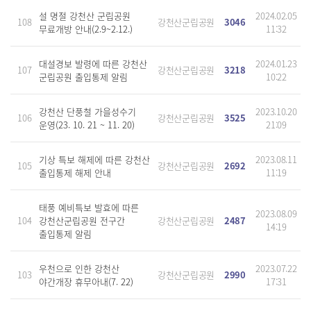
설 명절 강천산 군립공원
2024.02.05
108
강천산군립공원
3046
무료개방 안내(2.9~2.12.)
11:32
대설경보 발령에 따른 강천산
2024.01.23
107
강천산군립공원
3218
군립공원 출입통제 알림
10:22
강천산 단풍철 가을성수기
2023.10.20
106
강천산군립공원
3525
운영(23. 10. 21 ~ 11. 20)
21:09
기상 특보 해제에 따른 강천산
2023.08.11
105
강천산군립공원
2692
출입통제 해제 안내
11:19
태풍 예비특보 발효에 따른
2023.08.09
104
강천산군립공원 전구간
강천산군립공원
2487
14:19
출입통제 알림
우천으로 인한 강천산
2023.07.22
103
강천산군립공원
2990
야간개장 휴무아내(7. 22)
17:31