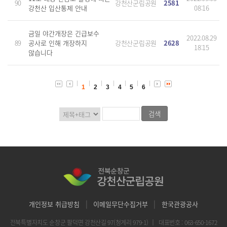
90
강천산군립공원
2581
강천산 입산통제 안내
08:16
금일 야간개장은 긴급보수
2022.08.29
89
공사로 인해 개장하지
강천산군립공원
2628
18:15
않습니다
1
2
3
4
5
6
|
|
개인정보 취급방침
이메일무단수집거부
한국관광공사
전북특별자치도 순창군 팔덕면 강천산길 97(청계리 979-1)
｜
대표번호 : 063-650-1672