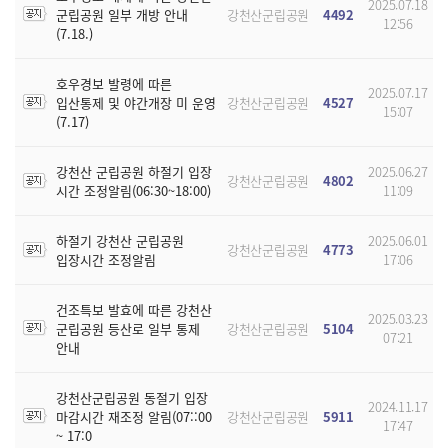
2025.07.18
군립공원 일부 개방 안내
강천산군립공원
4492
12:56
(7.18.)
호우경보 발령에 따른
2025.07.17
입산통제 및 야간개장 미 운영
강천산군립공원
4527
15:07
(7.17)
강천산 군립공원 하절기 입장
2025.06.27
강천산군립공원
4802
시간 조정알림(06:30~18:00)
11:09
하절기 강천산 군립공원
2025.06.01
강천산군립공원
4773
입장시간 조정알림
17:06
건조특보 발효에 따른 강천산
2025.03.23
군립공원 등산로 일부 통제
강천산군립공원
5104
07:21
안내
강천산군립공원 동절기 입장
2024.11.17
마감시간 재조정 알림(07::00
강천산군립공원
5911
17:47
~ 17:0