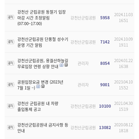
강천산 군립공원 동절기 입장
2024.11.03
마감 시간 조정알림
강천산군립공원
5958
16:51
(07:00~17:00)
강천산군립공원 단풍철 성수기
2024.10.09
강천산군립공원
7142
운영 기간 알림
19:11
강천산군립공원, 용궐산하늘길
2024.01.22
관리자
8054
무료입장 연령 상향 안내
16:38
공원입장요금 변경 (2023년
2023.04.10
관리자
9001
7월 1일 ~)
15:52
강천산 군립공원 내 차량
2021.04.30
강천산군립공원
10100
출입통제 공고
15:19
강천산군립공원내 금지사항 등
2020.08.12
강천산군립공원
13082
안내
18:18