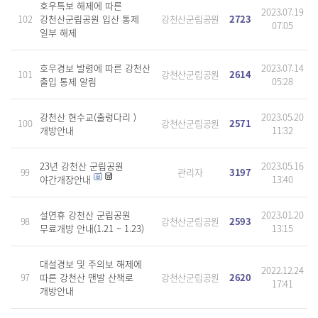
호우특보 해제에 따른
2023.07.19
102
강천산군립공원 입산 통제
강천산군립공원
2723
07:05
일부 해제
호우경보 발령에 따른 강천산
2023.07.14
101
강천산군립공원
2614
출입 통제 알림
05:28
강천산 현수교(출렁다리 )
2023.05.20
100
강천산군립공원
2571
개방안내
11:32
23년 강천산 군립공원
2023.05.16
99
관리자
3197
야간개장안내
13:40
설연휴 강천산 군립공원
2023.01.20
98
강천산군립공원
2593
무료개방 안내(1.21 ~ 1.23)
13:15
대설경보 및 주의보 해제에
2022.12.24
97
따른 강천산 맨발 산책로
강천산군립공원
2620
17:41
개방안내