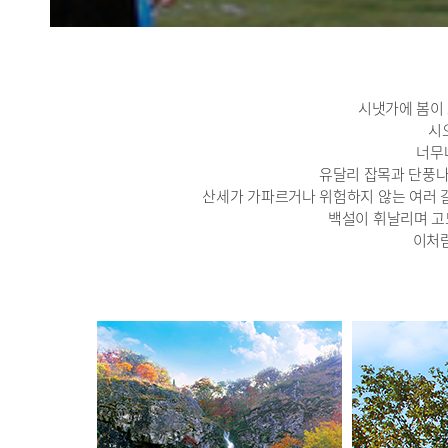
시냇가에 봄이
시
너무
유달리 잡목과 단풍나
산세가 가파르거나 위험하지 않는 여러 갈
백설이 휘날리며 고
이처럼