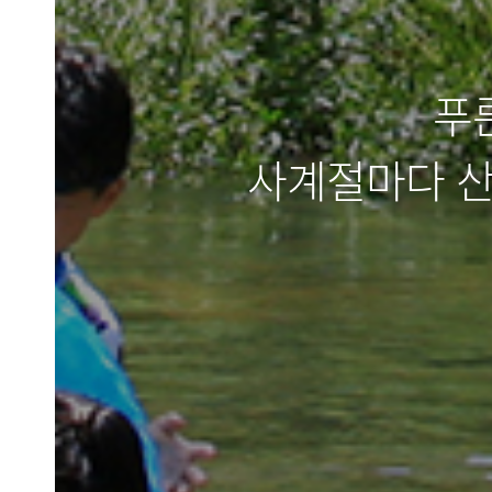
푸
사계절마다 산