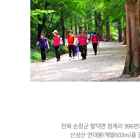
전북 순창군 팔덕면 청계리 996번
산성산 연대봉(해발603m)을