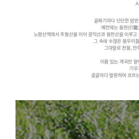
골짜기마다 단단한 암반
예전에는 용천산(龍天
노령산맥에서 추월산을 이어 광덕산과 용천산을 이루고 
그 속에 수많은 봉우리들 
그야말로 천봉, 만
이름 있는 계곡만 말
기우제
골골마다 발원하여 흐르는