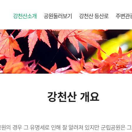
강천산소개
공원둘러보기
강천산 등산로
주변관
강천산 개요
원의 경우 그 유명세로 인해 잘 알려져 있지만 군립공원은 그