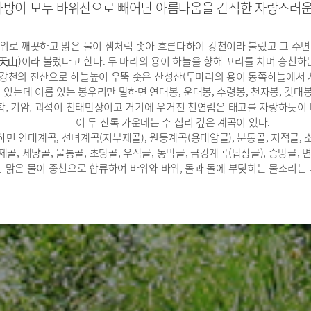
사방이 모두 바위산으로 빼어난 아름다움을 간직한 자랑스러운
위로 깨끗하고 맑은 물이 샘처럼 솟아 흐른다하여 강천이라 불렀고 그 주변
山)이라 불렀다고 한다. 두 마리의 용이 하늘을 향해 꼬리를 치며 승천하
강천의 진산으로 하늘높이 우뚝 솟은 산성산(두마리의 용이 동쪽하늘에서 서
있는데 이름 있는 봉우리만 말하면 연대봉, 운대봉, 수령봉, 천자봉, 깃대봉,
학, 기암, 괴석이 천태만상이고 거기에 우거진 천연림은 태고를 자랑하듯이 
이 두 산록 가운데는 수 십리 깊은 계곡이 있다.
하면 연대계곡, 선녀계곡(저부제골), 원등계곡(용대암골), 분통골, 지적골, 
골, 세냥골, 물통골, 초당골, 우작골, 동막골, 금강계곡(탑상골), 승방골, 
 맑은 물이 중천으로 합류하여 바위와 바위, 돌과 돌에 부딪히는 물소리는