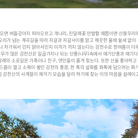
 오면 버들강아지 피어오르고 개나리, 진달래꽃 만발할 때쯤이면 산봉우리
오리가 넘는 계곡길을 따라 자갈과 자갈사이를 맑고 깨끗한 물에 쉴세 없이
나 차가워서 인지 맑아서인지 이끼가 끼지 않는다는 강천수로 한여름이 더
무가 많은 강천산은 일곱가지나 되는 단풍(나무)속에서 애기단풍과 애기다
래의 소로길은 가족이나 친구, 연인들이 즐겨 찾는다. 또한 산을 좋아하고
드름이 열고 소복이 쌓인 강천의 풍경, 한 폭의 설화를 화폭에 담으려는 화
 강천산의 사계절이 제각기 모습을 달리 하기에 찾는 이의 마음을 설레이고