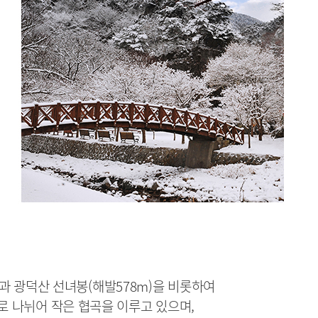
)과 광덕산 선녀봉(해발578m)을 비롯하여
로 나뉘어 작은 협곡을 이루고 있으며,