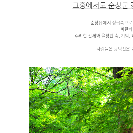
그중에서도 순창군 강
순창읍에서 정읍쪽으로 약
파란하
수려한 산세와 울창한 숲, 기암,
사람들은 광덕산은 