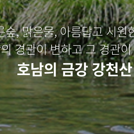
른숲, 맑은물, 아름답고 시원한
의 경관이 변하고 그 경관이
호남의 금강 강천산