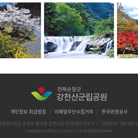
개인정보 취급방침
|
이메일무단수집거부
|
한국관광공사
특별자치도 순창군 팔덕면 강천산길 97(청계리 979-1)
｜
대표번호 : 063-650-1
Copyrights © 2026
gcps.tongkn.co.kr
All Rights Reserved.