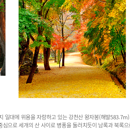
지 일대에 위용을 자랑하고 있는 강천산 왕자봉(해발583.7m
 중심으로 세개의 산 사이로 병풍을 둘러치듯이 남록과 북록으