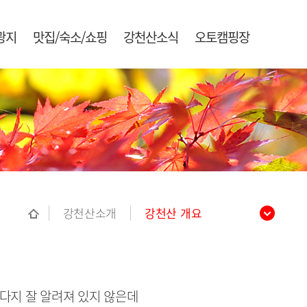
광지
맛집/숙소/쇼핑
강천산소식
오토캠핑장
강천산소개
강천산 개요
다지 잘 알려져 있지 않은데