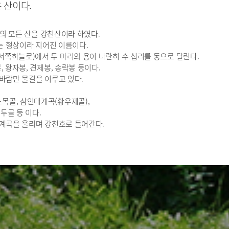
 산이다.
의 모든 산을 강천산이라 하였다.
는 형상이라 지어진 이름이다.
쪽하늘로)에서 두 마리의 용이 나란히 수 십리를 동으로 달린다.
 왕자봉, 견제봉, 송락봉 등이다.
바람만 물결을 이루고 있다.
소목골, 삼인대계곡(황우제골),
변두골 등 이다.
 계곡을 울리며 강천호로 들어간다.