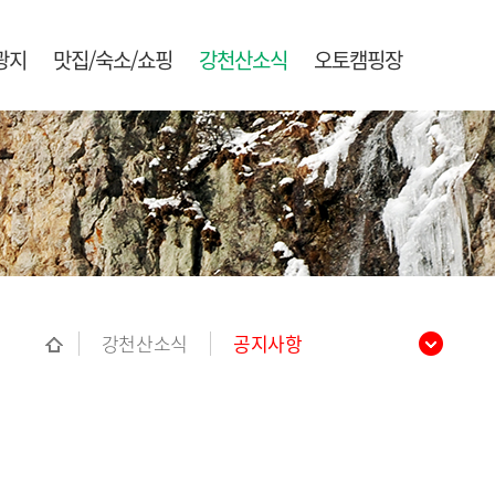
광지
맛집/숙소/쇼핑
강천산소식
오토캠핑장
강천산소식
공지사항