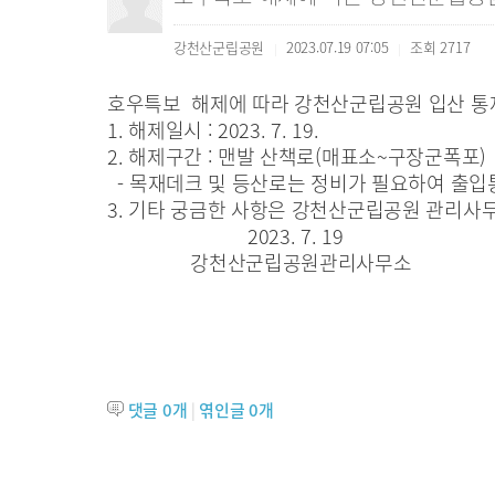
강천산군립공원
2023.07.19 07:05
조회
2717
|
|
호우특보 해제에 따라 강천산군립공원 입산 통제
1. 해제일시 : 2023. 7. 19.
2. 해제구간 : 맨발 산책로(매표소~구장군폭포)
- 목재데크 및 등산로는 정비가 필요하여 출입
3. 기타 궁금한 사항은 강천산군립공원 관리사무소 
2023. 7. 19
강천산군립공원관리사무소
댓글
0
개
|
엮인글
0
개