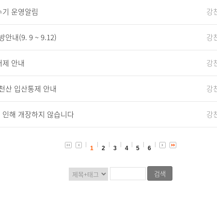
수기 운영알림
강
9. 9 ~ 9.12)
강
해제 안내
강
강천산 입산통제 안내
강
 인해 개장하지 않습니다
강
1
2
3
4
5
6