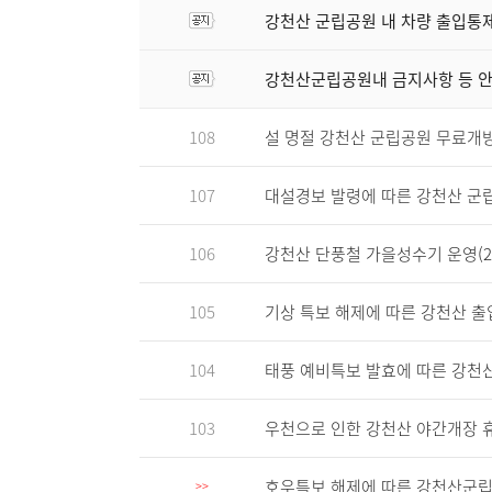
강천산 군립공원 내 차량 출입통
강천산군립공원내 금지사항 등 
108
설 명절 강천산 군립공원 무료개방 안내
107
대설경보 발령에 따른 강천산 군
106
강천산 단풍철 가을성수기 운영(23. 10
105
기상 특보 해제에 따른 강천산 출
104
태풍 예비특보 발효에 따른 강천
103
우천으로 인한 강천산 야간개장 휴무
호우특보 해제에 따른 강천산군립
>>