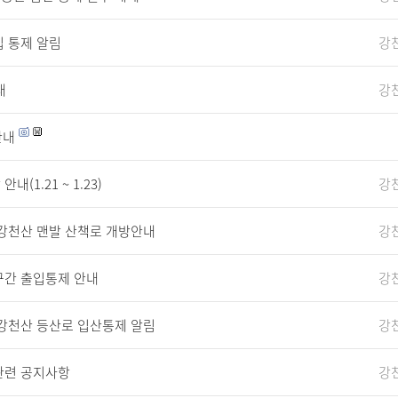
 통제 알림
강
내
강
안내
1.21 ~ 1.23)
강
 강천산 맨발 산책로 개방안내
강
구간 출입통제 안내
강
 강천산 등산로 입산통제 알림
강
관련 공지사항
강