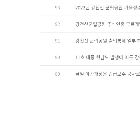
93
2022년 강천산 군립공원 가을성
92
강천산군립공원 추석연휴 무료개방안내(
91
강천산 군립공원 출입통제 일부 
90
11호 태풍 힌남노 발생에 따른 
89
금일 야간개장은 긴급보수 공사로