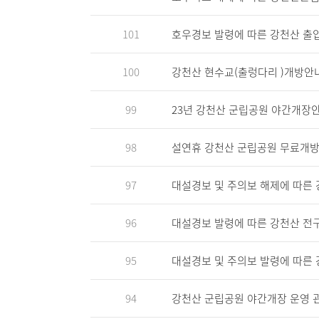
101
호우경보 발령에 따른 강천산 출입
100
강천산 현수교(출렁다리 )개방안
99
23년 강천산 군립공원 야간개장
98
설연휴 강천산 군립공원 무료개방 안내(
97
대설경보 및 주의보 해제에 따른
96
대설경보 발령에 따른 강천산 전
95
대설경보 및 주의보 발령에 따른
94
강천산 군립공원 야간개장 운영 