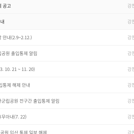
제 공고
강
안내
강
(2.9~2.12.)
강
립공원 출입통제 알림
강
. 21 ~ 11. 20)
강
입통제 해제 안내
강
산군립공원 전구간 출입통제 알림
강
아내(7. 22)
강
공원 입산 통제 일부 해제
강