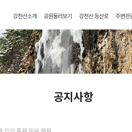
강천산소개
공원둘러보기
강천산 등산로
주변관
공지사항
 입산 통제 일부 해제